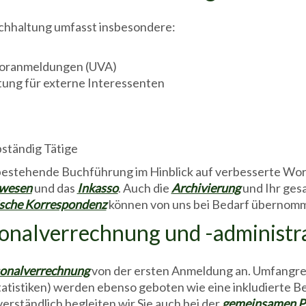
chhaltung umfasst insbesondere:
voranmeldungen (UVA)
ung für externe Interessenten
ständig Tätige
 bestehende Buchführung im Hinblick auf verbesserte Wo
wesen
und das
Inkasso
. Auch die
Archivierung
und Ihr ge
ische Korrespondenz
können von uns bei Bedarf übernom
onalverrechnung und -administr
onalverrechnung
von der ersten Anmeldung an. Umfangr
tistiken) werden ebenso geboten wie eine inkludierte B
verständlich begleiten wir Sie auch bei der
gemeinsamen Pr