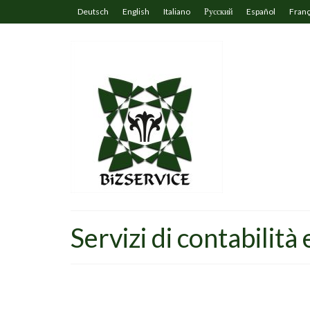
Deutsch
English
Italiano
Русский
Español
Franç
Servizi di contabilità