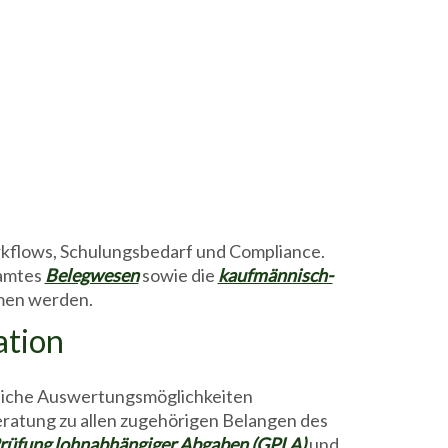
rkflows, Schulungsbedarf und Compliance.
samtes
Belegwesen
sowie die
kaufmännisch-
men werden.
ation
eiche Auswertungsmöglichkeiten
eratung zu allen zugehörigen Belangen des
üfung lohnabhängiger Abgaben (GPLA)
und